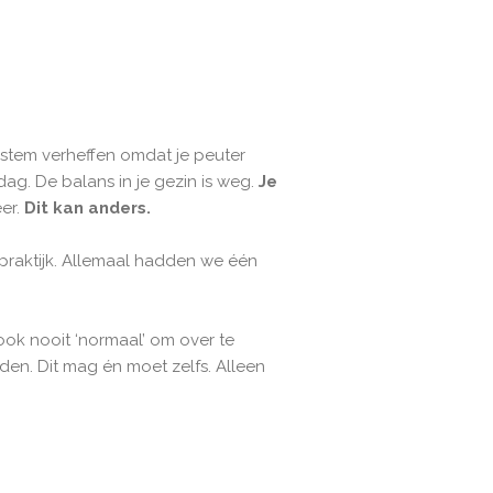
e stem verheffen omdat je peuter
dag. De balans in je gezin is weg.
Je
eer.
Dit kan anders.
hpraktijk. Allemaal hadden we één
k nooit ‘normaal’ om over te
en. Dit mag én moet zelfs. Alleen