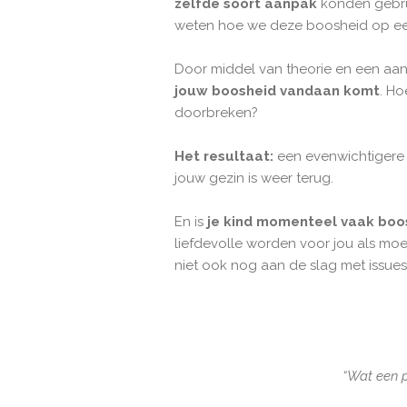
zelfde soort aanpak
konden gebrui
weten hoe we deze boosheid op een
Door middel van theorie en een aant
jouw boosheid vandaan komt
. Ho
doorbreken?
Het resultaat:
een evenwichtigere m
jouw gezin is weer terug.
En is
je kind momenteel vaak boo
liefdevolle worden voor jou als moe
niet ook nog aan de slag met issues
“Wat een p