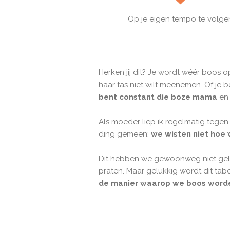
Op je eigen tempo te volge
Herken jij dit? Je wordt wéér boos o
haar tas niet wilt meenemen. Of je 
bent constant die boze mama
en 
Als moeder liep ik regelmatig tegen
ding gemeen:
we wisten niet hoe
Dit hebben we gewoonweg niet gele
praten. Maar gelukkig wordt dit ta
de manier waarop we boos word