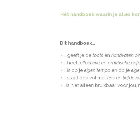
Hét handboek waarin je alles ko
Dit handboek…
...geeft je de
tools
en
handvaten
om
...heeft
effectieve
en
praktische oef
...is op je
eigen tempo
en op je
eige
...staat ook vol met
tips
en
liefdev
..is niet alleen bruikbaar voor jou