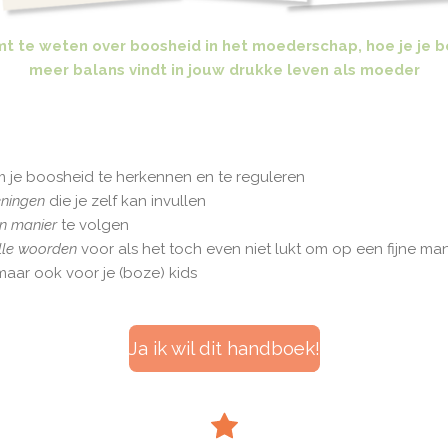
mt te weten over boosheid in het moederschap, hoe je je b
meer balans vindt in jouw drukke leven als moeder
 je boosheid te herkennen en te reguleren
eningen
die je zelf kan invullen
n manier
te volgen
olle woorden
voor als het toch even niet lukt om op een fijne ma
, maar ook voor je (boze) kids
Ja ik wil dit handboek!