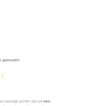
or gemaakt:
er’
er namelijk achter dat we
een