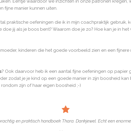
ken. Eentje waardoor we inzichten in onze patronen kregen, we
 fijne manier kunnen uiten.
al praktische oefeningen die ik in mijn coachpraktijk gebruik,
e doe jij als je boos bent? Waarom doe je zo? Hoe kan je in he
oeder, kinderen die het goede voorbeeld zien en een fijnere re
s
? Ook daarvoor heb ik een aantal fijne oefeningen op papier g
der zodat je je kind op een goede manier in zijn boosheid kan 
 rondom zijn of haar eigen boosheid ;-)
rachtig en praktisch handboek Thara. Dankjewel. Echt een enorme