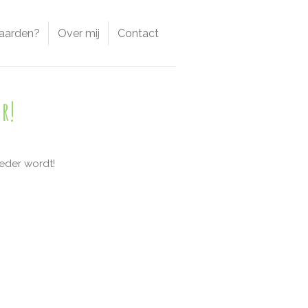
aarden?
Over mij
Contact
r!
der wordt!