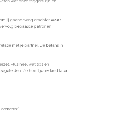
ten wat onze triggers zijn en
 kom jij gaandeweg erachter
waar
t vervolg bepaalde patronen
latie met je partner. De balans in
ezet. Plus heel wat tips en
begeleiden. Zo hoeft jouw kind later
 aanrader.”