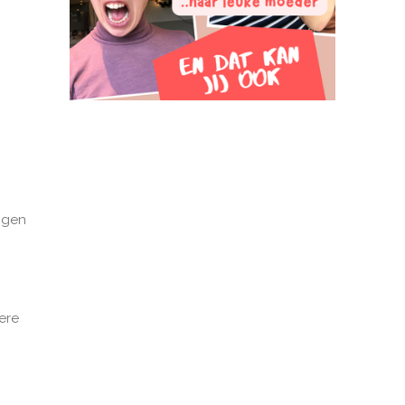
ngen
dere