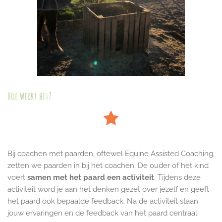
Hoe werkt het?
Bij coachen met paarden, oftewel Equine Assisted Coaching,
zetten we paarden in bij het coachen. De ouder of het kind
voert
samen met het paard een activiteit
. Tijdens deze
activiteit word je aan het denken gezet over jezelf en geeft
het paard ook bepaalde feedback. Na de activiteit staan
jouw ervaringen en de feedback van het paard centraal.