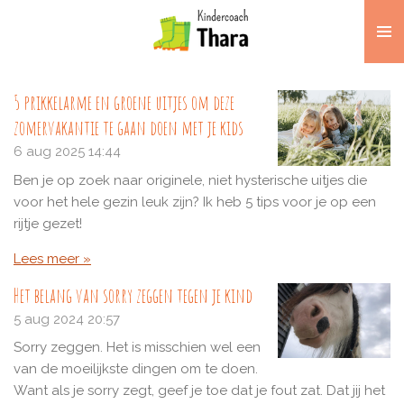
Ga
direct
naar
de
5 prikkelarme en groene uitjes om deze
hoofdinhoud
zomervakantie te gaan doen met je kids
6 aug 2025
14:44
Ben je op zoek naar originele, niet hysterische uitjes die
voor het hele gezin leuk zijn? Ik heb 5 tips voor je op een
rijtje gezet!
Lees meer »
Het belang van sorry zeggen tegen je kind
5 aug 2024
20:57
Sorry zeggen. Het is misschien wel een
van de moeilijkste dingen om te doen.
Want als je sorry zegt, geef je toe dat je fout zat. Dat jij het