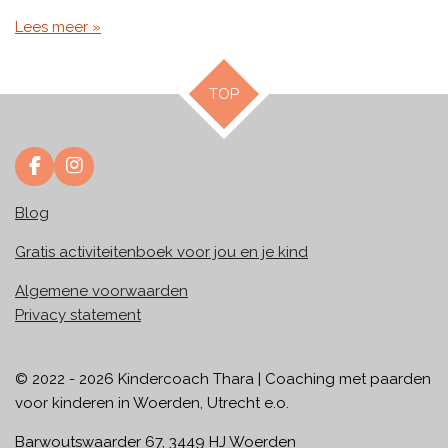
Lees meer »
TOP
F
I
a
n
c
s
Blog
e
t
b
a
Gratis activiteitenboek voor jou en je kind
o
g
o
r
Algemene voorwaarden
k
a
Privacy statement
m
© 2022 - 2026 Kindercoach Thara | Coaching met paarden
voor kinderen in Woerden, Utrecht e.o.
Barwoutswaarder 67, 3449 HJ Woerden